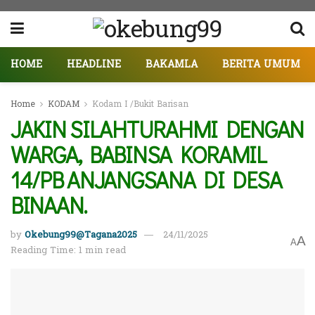
HOME
HEADLINE
BAKAMLA
BERITA UMUM
Home
KODAM
Kodam I /Bukit Barisan
JAKIN SILAHTURAHMI DENGAN
WARGA, BABINSA KORAMIL
14/PB ANJANGSANA DI DESA
BINAAN.
by
Okebung99@Tagana2025
24/11/2025
A
A
Reading Time: 1 min read