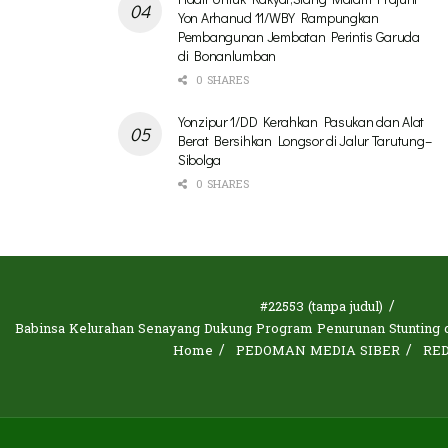
Yon Arhanud 11/WBY Rampungkan
Pembangunan Jembatan Perintis Garuda
di Bonanlumban
0 SHARES
Yonzipur 1/DD Kerahkan Pasukan dan Alat
Berat Bersihkan Longsor di Jalur Tarutung–
Sibolga
0 SHARES
#22553 (tanpa judul)
Babinsa Kelurahan Senayang Dukung Program Penurunan Stunting d
Home
PEDOMAN MEDIA SIBER
RE