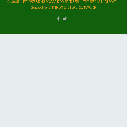
© 2025 - PT OKEBUNG KOMANDO SUKSES - TNI SELALU DI HATI -
Support by PT INDO DIGITAL NETWORK