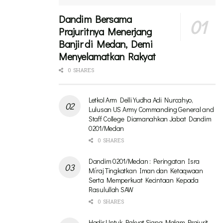
Dandim Bersama
Prajuritnya Menerjang
Banjir di Medan, Demi
Menyelamatkan Rakyat
0 SHARES
Letkol Arm Delli Yudha Adi Nurcahyo,
Lulusan US Army Commanding General and
Staff College Diamanahkan Jabat Dandim
0201/Medan
0 SHARES
Dandim 0201/Medan : Peringatan Isra
Mi’raj Tingkatkan Iman dan Ketaqwaan
Serta Memperkuat Kecintaan Kepada
Rasulullah SAW
0 SHARES
Hadir Untuk Rakyat,Siang Malam Prajurit