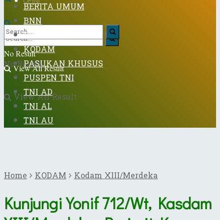
OPINI
BERITA UMUM
BNN
DISPENAD
KODAM
No Result
PASUKAN KHUSUS
No Result
View All Result
PUSPEN TNI
TNI AD
View All Result
TNI AL
TNI AU
Home
KODAM
Kodam XIII/Merdeka
Kunjungi Yonif 712/Wt, Kasdam