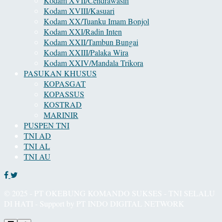
Kodam XVII/Cendrawasih
Kodam XVIII/Kasuari
Kodam XX/Tuanku Imam Bonjol
Kodam XXI/Radin Inten
Kodam XXII/Tambun Bungai
Kodam XXIII/Palaka Wira
Kodam XXIV/Mandala Trikora
PASUKAN KHUSUS
KOPASGAT
KOPASSUS
KOSTRAD
MARINIR
PUSPEN TNI
TNI AD
TNI AL
TNI AU
© 2025 - PT OKEBUNG KOMANDO SUKSES - TNI SELALU
DI HATI - Support by PT INDO DIGITAL NETWORK