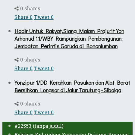
0 shares
Share
0
Tweet
0
Hadir Untuk Rakyat,Siang Malam Prajurit Yon
Arhanud 11/WBY Rampungkan Pembangunan
Jembatan Perintis Garuda di Bonanlumban
0 shares
Share
0
Tweet
0
Yonzipur 1/DD Kerahkan Pasukan dan Alat Berat
Bersihkan Longsor di Jalur Tarutung–Sibolga
0 shares
Share
0
Tweet
0
#22553 (tanpa judul)
Babinsa Kelurahan Senayang Dukung Program