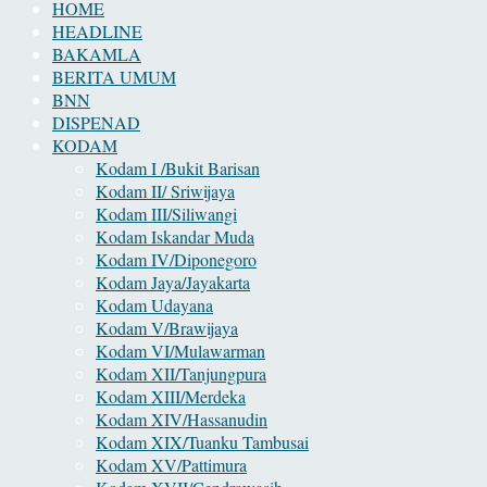
HOME
HEADLINE
BAKAMLA
BERITA UMUM
BNN
DISPENAD
KODAM
Kodam I /Bukit Barisan
Kodam II/ Sriwijaya
Kodam III/Siliwangi
Kodam Iskandar Muda
Kodam IV/Diponegoro
Kodam Jaya/Jayakarta
Kodam Udayana
Kodam V/Brawijaya
Kodam VI/Mulawarman
Kodam XII/Tanjungpura
Kodam XIII/Merdeka
Kodam XIV/Hassanudin
Kodam XIX/Tuanku Tambusai
Kodam XV/Pattimura