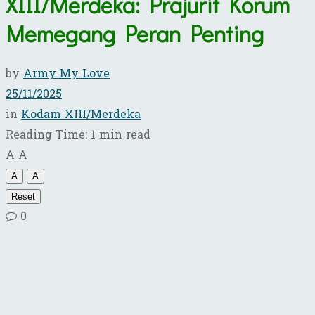
XIII/Merdeka: Prajurit Korum
Memegang Peran Penting
by
Army My Love
25/11/2025
in
Kodam XIII/Merdeka
Reading Time: 1 min read
A
A
A
A
Reset
0