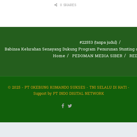
0 SHARES
#22553 (tanpa judul)
Babinsa Kelurahan Senayang Dukung Program Penurunan Stunting d
Home
PEDOMAN MEDIA SIBER
RE
© 2025 - PT OKEBUNG KOMANDO SUKSES - TNI SELALU DI HATI -
Support by PT INDO DIGITAL NETWORK