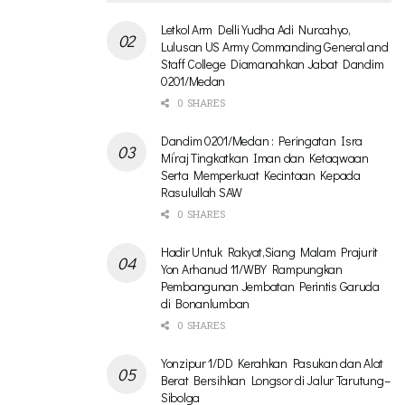
Letkol Arm Delli Yudha Adi Nurcahyo,
Lulusan US Army Commanding General and
Staff College Diamanahkan Jabat Dandim
0201/Medan
0 SHARES
Dandim 0201/Medan : Peringatan Isra
Mi’raj Tingkatkan Iman dan Ketaqwaan
Serta Memperkuat Kecintaan Kepada
Rasulullah SAW
0 SHARES
Hadir Untuk Rakyat,Siang Malam Prajurit
Yon Arhanud 11/WBY Rampungkan
Pembangunan Jembatan Perintis Garuda
di Bonanlumban
0 SHARES
Yonzipur 1/DD Kerahkan Pasukan dan Alat
Berat Bersihkan Longsor di Jalur Tarutung–
Sibolga