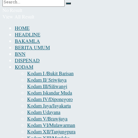
No Result
View All Result
HOME
HEADLINE
BAKAMLA
BERITA UMUM
BNN
DISPENAD
KODAM
Kodam I /Bukit Barisan
Kodam II/ Sriwijaya
Kodam III/Siliwangi
Kodam Iskandar Muda
Kodam IV/Diponegoro
Kodam Jaya/Jayakarta
Kodam Udayana
Kodam V/Brawijaya
Kodam VI/Mulawarman
Kodam XII/Tanjungpura
Kodam XIII/Merdeka