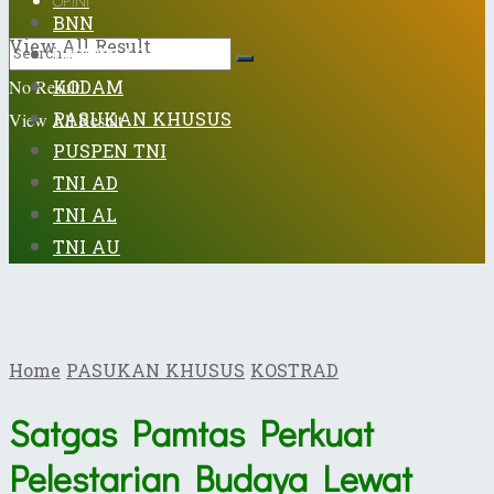
OPINI
BNN
View All Result
DISPENAD
KODAM
No Result
PASUKAN KHUSUS
View All Result
PUSPEN TNI
TNI AD
TNI AL
TNI AU
Home
PASUKAN KHUSUS
KOSTRAD
Satgas Pamtas Perkuat
Pelestarian Budaya Lewat