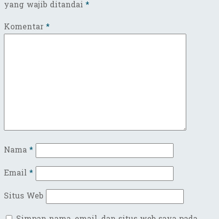
yang wajib ditandai
*
Komentar
*
Nama
*
Email
*
Situs Web
Simpan nama, email, dan situs web saya pada