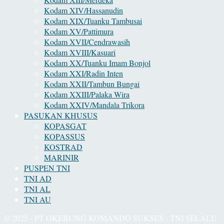
Kodam XIV/Hassanudin
Kodam XIX/Tuanku Tambusai
Kodam XV/Pattimura
Kodam XVII/Cendrawasih
Kodam XVIII/Kasuari
Kodam XX/Tuanku Imam Bonjol
Kodam XXI/Radin Inten
Kodam XXII/Tambun Bungai
Kodam XXIII/Palaka Wira
Kodam XXIV/Mandala Trikora
PASUKAN KHUSUS
KOPASGAT
KOPASSUS
KOSTRAD
MARINIR
PUSPEN TNI
TNI AD
TNI AL
TNI AU
© 2025 - PT OKEBUNG KOMANDO SUKSES - TNI SELALU