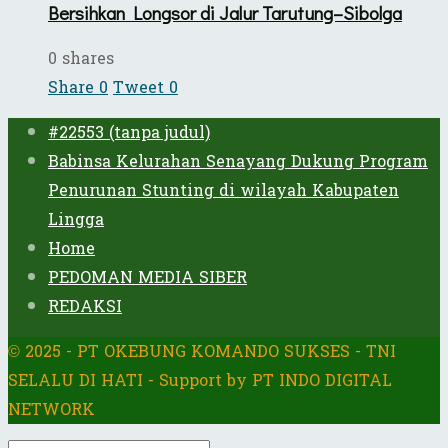
Bersihkan Longsor di Jalur Tarutung–Sibolga
0 shares
Share
0
Tweet
0
#22553 (tanpa judul)
Babinsa Kelurahan Senayang Dukung Program
Penurunan Stunting di wilayah Kabupaten
Lingga
Home
PEDOMAN MEDIA SIBER
REDAKSI
© 2025 - PT OKEBUNG KOMANDO SUKSES - TNI
SELALU DI HATI - Support by PT INDO DIGITAL
NETWORK