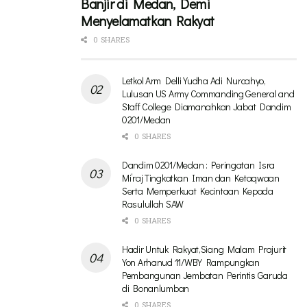
Banjir di Medan, Demi
Menyelamatkan Rakyat
0 SHARES
Letkol Arm Delli Yudha Adi Nurcahyo,
Lulusan US Army Commanding General and
Staff College Diamanahkan Jabat Dandim
0201/Medan
0 SHARES
Dandim 0201/Medan : Peringatan Isra
Mi’raj Tingkatkan Iman dan Ketaqwaan
Serta Memperkuat Kecintaan Kepada
Rasulullah SAW
0 SHARES
Hadir Untuk Rakyat,Siang Malam Prajurit
Yon Arhanud 11/WBY Rampungkan
Pembangunan Jembatan Perintis Garuda
di Bonanlumban
0 SHARES