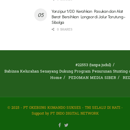
Yonzipur 1/DD Kerahkan Pasukan dan Alat
Berat Bersihkan Longsor di Jalur Tarutung–
Sibolga
0 SHARES
#22553 (tanpa judul)
Babinsa Kelurahan Senayang Dukung Program Penurunan Stunting d
Home
PEDOMAN MEDIA SIBER
RE
© 2025 - PT OKEBUNG KOMANDO SUKSES - TNI SELALU DI HATI -
Support by PT INDO DIGITAL NETWORK