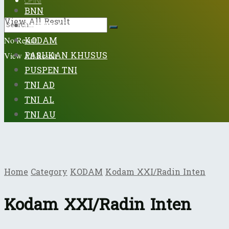
OPINI
BNN
View All Result
DISPENAD
KODAM
No Result
PASUKAN KHUSUS
View All Result
PUSPEN TNI
TNI AD
TNI AL
TNI AU
Home
Category
KODAM
Kodam XXI/Radin Inten
Kodam XXI/Radin Inten