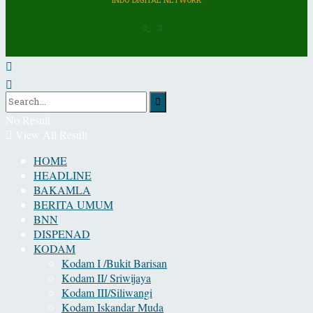
INDO DIGITAL NETWORK
No Result
View All Result
HOME
HEADLINE
BAKAMLA
BERITA UMUM
BNN
DISPENAD
KODAM
Kodam I /Bukit Barisan
Kodam II/ Sriwijaya
Kodam III/Siliwangi
Kodam Iskandar Muda