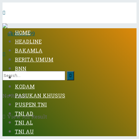
HOME
HEADLINE
BAKAMLA
BERITA UMUM
BNN
DISPENAD
KODAM
PASUKAN KHUSUS
No Result
PUSPEN TNI
TNI AD
View All Result
TNI AL
TNI AU