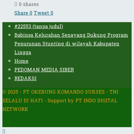
0 shares
Share
0
Tweet
0
#22553 (tanpa judul)
Babinsa Kelurahan Senayang Dukung Program
Penurunan Stunting di wilayah Kabupaten
Lingga
Home
PEDOMAN MEDIA SIBER
REDAKSI
© 2025 - PT OKEBUNG KOMANDO SUKSES - TNI
SELALU DI HATI - Support by PT INDO DIGITAL
NETWORK