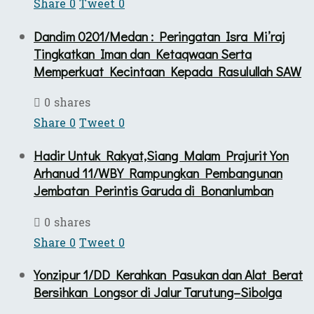
Share
0
Tweet
0
Dandim 0201/Medan : Peringatan Isra Mi’raj
Tingkatkan Iman dan Ketaqwaan Serta
Memperkuat Kecintaan Kepada Rasulullah SAW
0 shares
Share
0
Tweet
0
Hadir Untuk Rakyat,Siang Malam Prajurit Yon
Arhanud 11/WBY Rampungkan Pembangunan
Jembatan Perintis Garuda di Bonanlumban
0 shares
Share
0
Tweet
0
Yonzipur 1/DD Kerahkan Pasukan dan Alat Berat
Bersihkan Longsor di Jalur Tarutung–Sibolga