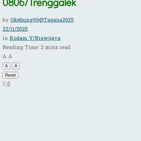
0806/Trenggalek
by
Okebung99@Tagana2025
22/11/2025
in
Kodam V/Brawijaya
Reading Time: 2 mins read
A
A
A
A
Reset
0