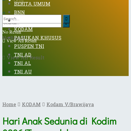
OPINI
BERITA UMUM
BNN
DISPENAD
KODAM
No Result
PASUKAN KHUSUS
No Result
View All Result
PUSPEN TNI
TNI AD
View All Result
TNI AL
TNI AU
Home
KODAM
Kodam V/Brawijaya
Hari Anak Sedunia di Kodim