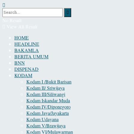
No Result
View All Result
HOME
HEADLINE
BAKAMLA
BERITA UMUM
BNN
DISPENAD
KODAM
Kodam I /Bukit Barisan
Kodam II/ Sriwijaya
Kodam III/Siliwangi
Kodam Iskandar Muda
Kodam IV/Diponegoro
Kodam Jaya/Jayakarta
Kodam Udayana
Kodam V/Brawijaya
Kodam VI/Mulawarman