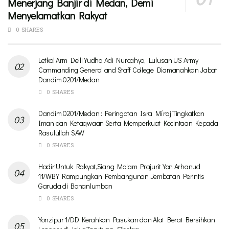
Menerjang Banjir di Medan, Demi
Menyelamatkan Rakyat
0 SHARES
Letkol Arm Delli Yudha Adi Nurcahyo, Lulusan US Army
Commanding General and Staff College Diamanahkan Jabat
Dandim 0201/Medan
0 SHARES
Dandim 0201/Medan : Peringatan Isra Mi’raj Tingkatkan
Iman dan Ketaqwaan Serta Memperkuat Kecintaan Kepada
Rasulullah SAW
0 SHARES
Hadir Untuk Rakyat,Siang Malam Prajurit Yon Arhanud
11/WBY Rampungkan Pembangunan Jembatan Perintis
Garuda di Bonanlumban
0 SHARES
Yonzipur 1/DD Kerahkan Pasukan dan Alat Berat Bersihkan