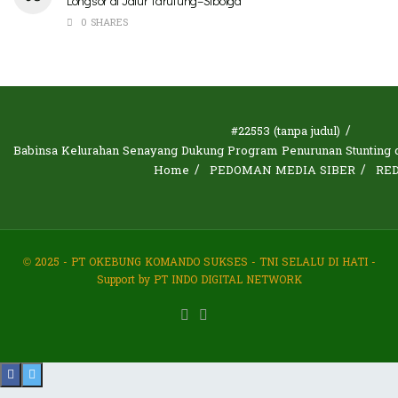
Longsor di Jalur Tarutung–Sibolga
0 SHARES
#22553 (tanpa judul)
Babinsa Kelurahan Senayang Dukung Program Penurunan Stunting d
Home
PEDOMAN MEDIA SIBER
RE
© 2025 - PT OKEBUNG KOMANDO SUKSES - TNI SELALU DI HATI -
Support by PT INDO DIGITAL NETWORK