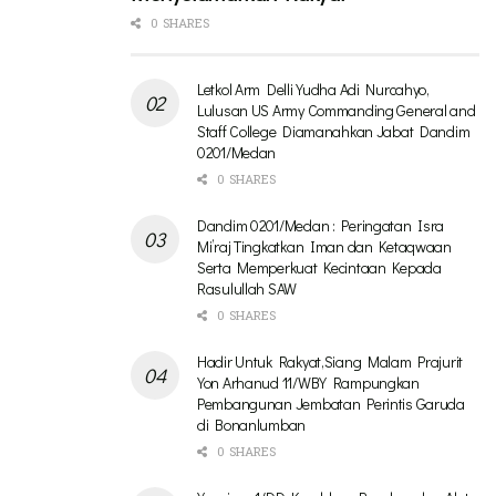
0 SHARES
Letkol Arm Delli Yudha Adi Nurcahyo,
Lulusan US Army Commanding General and
Staff College Diamanahkan Jabat Dandim
0201/Medan
0 SHARES
Dandim 0201/Medan : Peringatan Isra
Mi’raj Tingkatkan Iman dan Ketaqwaan
Serta Memperkuat Kecintaan Kepada
Rasulullah SAW
0 SHARES
Hadir Untuk Rakyat,Siang Malam Prajurit
Yon Arhanud 11/WBY Rampungkan
Pembangunan Jembatan Perintis Garuda
di Bonanlumban
0 SHARES