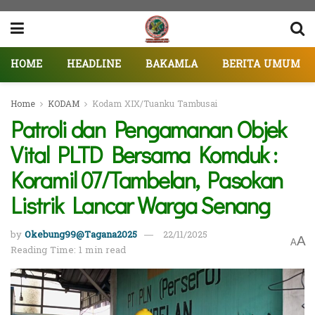
HOME
HEADLINE
BAKAMLA
BERITA UMUM
Home
KODAM
Kodam XIX/Tuanku Tambusai
Patroli dan Pengamanan Objek
Vital PLTD Bersama Komduk :
Koramil 07/Tambelan, Pasokan
Listrik Lancar Warga Senang
by
Okebung99@Tagana2025
22/11/2025
A
A
Reading Time: 1 min read