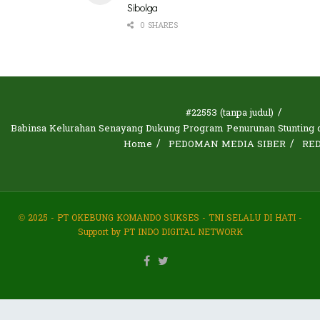
Sibolga
0 SHARES
#22553 (tanpa judul)
Babinsa Kelurahan Senayang Dukung Program Penurunan Stunting d
Home
PEDOMAN MEDIA SIBER
RE
© 2025 - PT OKEBUNG KOMANDO SUKSES - TNI SELALU DI HATI -
Support by PT INDO DIGITAL NETWORK