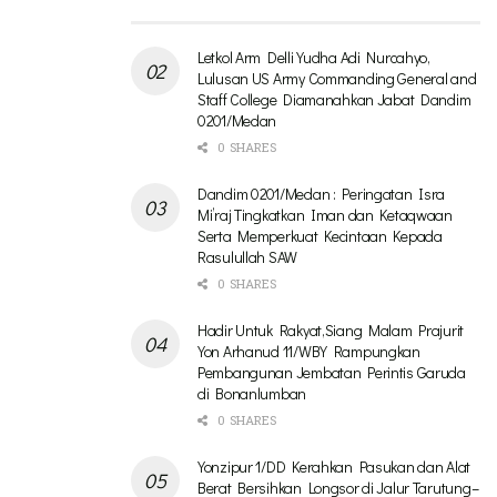
Letkol Arm Delli Yudha Adi Nurcahyo,
Lulusan US Army Commanding General and
Staff College Diamanahkan Jabat Dandim
0201/Medan
0 SHARES
Dandim 0201/Medan : Peringatan Isra
Mi’raj Tingkatkan Iman dan Ketaqwaan
Serta Memperkuat Kecintaan Kepada
Rasulullah SAW
0 SHARES
Hadir Untuk Rakyat,Siang Malam Prajurit
Yon Arhanud 11/WBY Rampungkan
Pembangunan Jembatan Perintis Garuda
di Bonanlumban
0 SHARES
Yonzipur 1/DD Kerahkan Pasukan dan Alat
Berat Bersihkan Longsor di Jalur Tarutung–