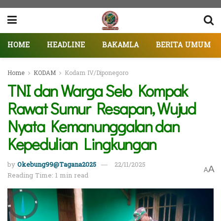
HOME
HEADLINE
BAKAMLA
BERITA UMUM
Home
KODAM
Kodam IV/Diponegoro
TNI dan Warga Selo Kompak
Rawat Sumur Resapan, Wujud
Nyata Kemanunggalan dan
Kepedulian Lingkungan
by
Okebung99@Tagana2025
22/11/2025
A
A
Reading Time: 1 min read