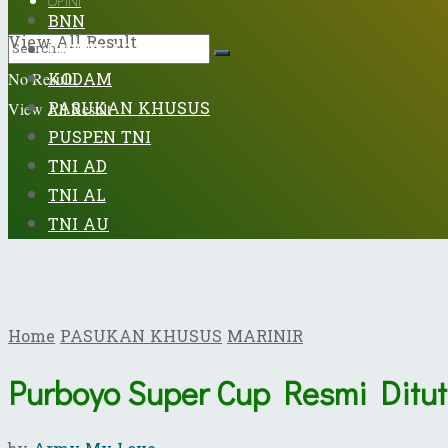
OPINI
BNN
View All Result
DISPENAD
KODAM
No Result
PASUKAN KHUSUS
View All Result
PUSPEN TNI
TNI AD
TNI AL
TNI AU
Home
PASUKAN KHUSUS
MARINIR
Purboyo Super Cup Resmi Ditu