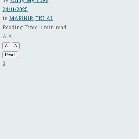
by
Army My Love
24/11/2025
in
MARINIR
,
TNI AL
Reading Time: 1 min read
A
A
A
A
Reset
0