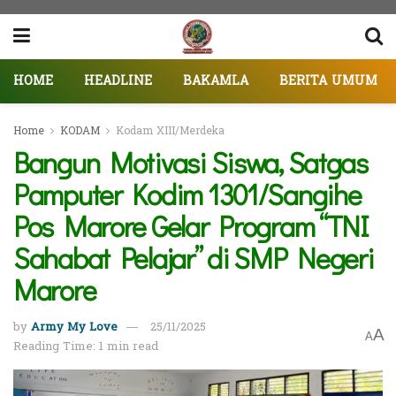
HOME
HEADLINE
BAKAMLA
BERITA UMUM
Home
KODAM
Kodam XIII/Merdeka
Bangun Motivasi Siswa, Satgas
Pamputer Kodim 1301/Sangihe
Pos Marore Gelar Program “TNI
Sahabat Pelajar” di SMP Negeri
Marore
by
Army My Love
25/11/2025
A
A
Reading Time: 1 min read