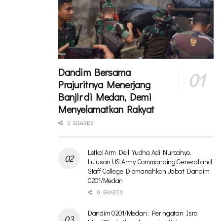
Dandim Bersama
Prajuritnya Menerjang
Banjir di Medan, Demi
Menyelamatkan Rakyat
0 SHARES
Letkol Arm Delli Yudha Adi Nurcahyo,
Lulusan US Army Commanding General and
Staff College Diamanahkan Jabat Dandim
0201/Medan
0 SHARES
Dandim 0201/Medan : Peringatan Isra