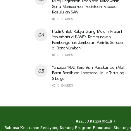
Mi’raj Tingkatkan Iman dan Ketaqwaan
Serta Memperkuat Kecintaan Kepada
Rasulullah SAW
0 SHARES
Hadir Untuk Rakyat,Siang Malam Prajurit
Yon Arhanud 11/WBY Rampungkan
Pembangunan Jembatan Perintis Garuda
di Bonanlumban
0 SHARES
Yonzipur 1/DD Kerahkan Pasukan dan Alat
Berat Bersihkan Longsor di Jalur Tarutung–
Sibolga
0 SHARES
#22553 (tanpa judul)
Babinsa Kelurahan Senayang Dukung Program Penurunan Stunting d