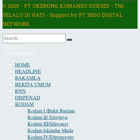
© 2025 - PT OKEBUNG KOMANDO SUKSES - TNI
SELALU DI HATI - Support by PT INDO DIGITAL
NETWORK
No Result
View All Result
HOME
HEADLINE
BAKAMLA
BERITA UMUM
BNN
DISPENAD
KODAM
Kodam I /Bukit Barisan
Kodam II/ Sriwijaya
Kodam III/Siliwangi
Kodam Iskandar Muda
Kodam IV/Diponegoro