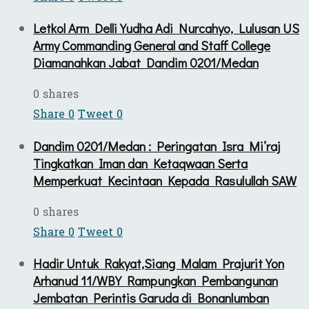
Letkol Arm Delli Yudha Adi Nurcahyo, Lulusan US
Army Commanding General and Staff College
Diamanahkan Jabat Dandim 0201/Medan
0 shares
Share
0
Tweet
0
Dandim 0201/Medan : Peringatan Isra Mi’raj
Tingkatkan Iman dan Ketaqwaan Serta
Memperkuat Kecintaan Kepada Rasulullah SAW
0 shares
Share
0
Tweet
0
Hadir Untuk Rakyat,Siang Malam Prajurit Yon
Arhanud 11/WBY Rampungkan Pembangunan
Jembatan Perintis Garuda di Bonanlumban