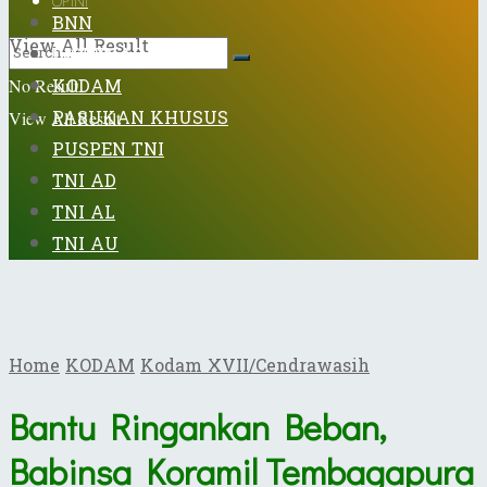
OPINI
BNN
View All Result
DISPENAD
KODAM
No Result
PASUKAN KHUSUS
View All Result
PUSPEN TNI
TNI AD
TNI AL
TNI AU
Home
KODAM
Kodam XVII/Cendrawasih
Bantu Ringankan Beban,
Babinsa Koramil Tembagapura