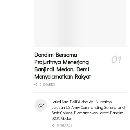
Dandim Bersama
Prajuritnya Menerjang
Banjir di Medan, Demi
Menyelamatkan Rakyat
0 SHARES
Letkol Arm Delli Yudha Adi Nurcahyo,
Lulusan US Army Commanding General and
Staff College Diamanahkan Jabat Dandim
0201/Medan
0 SHARES