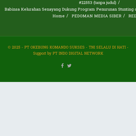
#22553 (tanpa judul)
Babinsa Kelurahan Senayang Dukung Program Penurunan Stunting d
Home
PEDOMAN MEDIA SIBER
RE
© 2025 - PT OKEBUNG KOMANDO SUKSES - TNI SELALU DI HATI -
Support by PT INDO DIGITAL NETWORK