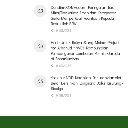
Dandim 0201/Medan : Peringatan Isra
Mi’raj Tingkatkan Iman dan Ketaqwaan
Serta Memperkuat Kecintaan Kepada
Rasulullah SAW
0 SHARES
Hadir Untuk Rakyat,Siang Malam Prajurit
Yon Arhanud 11/WBY Rampungkan
Pembangunan Jembatan Perintis Garuda
di Bonanlumban
0 SHARES
Yonzipur 1/DD Kerahkan Pasukan dan Alat
Berat Bersihkan Longsor di Jalur Tarutung–
Sibolga
0 SHARES