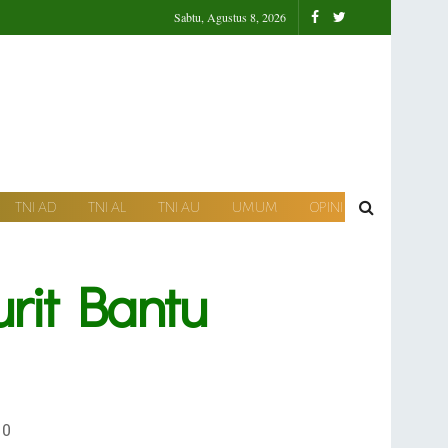
Sabtu, Agustus 8, 2026
TNI AD
TNI AL
TNI AU
UMUM
OPINI
rit Bantu
0