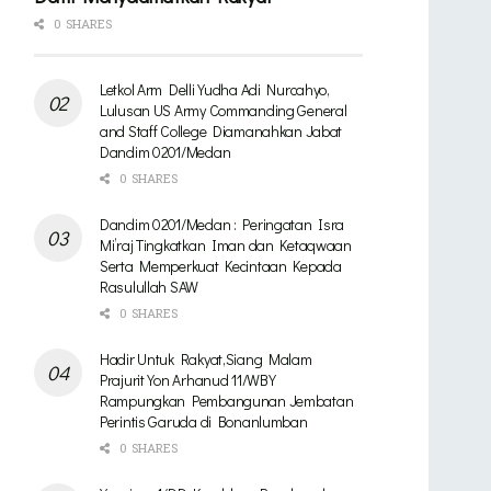
0 SHARES
Letkol Arm Delli Yudha Adi Nurcahyo,
Lulusan US Army Commanding General
and Staff College Diamanahkan Jabat
Dandim 0201/Medan
0 SHARES
Dandim 0201/Medan : Peringatan Isra
Mi’raj Tingkatkan Iman dan Ketaqwaan
Serta Memperkuat Kecintaan Kepada
Rasulullah SAW
0 SHARES
Hadir Untuk Rakyat,Siang Malam
Prajurit Yon Arhanud 11/WBY
Rampungkan Pembangunan Jembatan
Perintis Garuda di Bonanlumban
0 SHARES