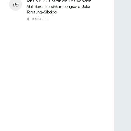
Yonzipur 1/DD Kerahkan Pasukan dan
Alat Berat Bersihkan Longsor di Jalur
Tarutung–Sibolga
0 SHARES