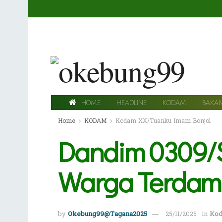
HOME
HEADLINE
KODAM
BAKA
Home
KODAM
Kodam XX/Tuanku Imam Bonjol
Dandim 0309/So
Warga Terdamp
by
Okebung99@Tagana2025
25/11/2025
in
Kod