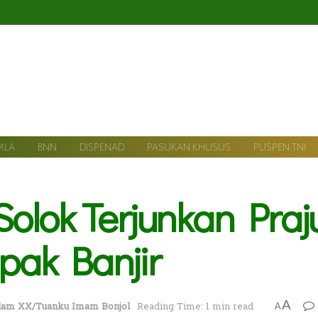
MLA
BNN
DISPENAD
PASUKAN KHUSUS
PUSPEN TNI
lok Terjunkan Praju
ak Banjir
A
am XX/Tuanku Imam Bonjol
Reading Time: 1 min read
A