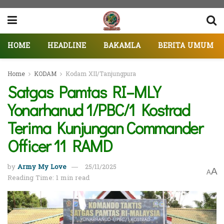
HOME
HEADLINE
BAKAMLA
BERITA UMUM
Home
KODAM
Kodam XII/Tanjungpura
Satgas Pamtas RI–MLY
Yonarhanud 1/PBC/1 Kostrad
Terima Kunjungan Commander
Officer 11 RAMD
by
Army My Love
25/11/2025
A
A
Reading Time: 1 min read