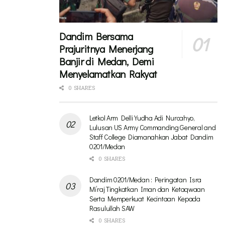
Dandim Bersama
Prajuritnya Menerjang
Banjir di Medan, Demi
Menyelamatkan Rakyat
0 SHARES
Letkol Arm Delli Yudha Adi Nurcahyo,
Lulusan US Army Commanding General and
Staff College Diamanahkan Jabat Dandim
0201/Medan
0 SHARES
Dandim 0201/Medan : Peringatan Isra
Mi’raj Tingkatkan Iman dan Ketaqwaan
Serta Memperkuat Kecintaan Kepada
Rasulullah SAW
0 SHARES