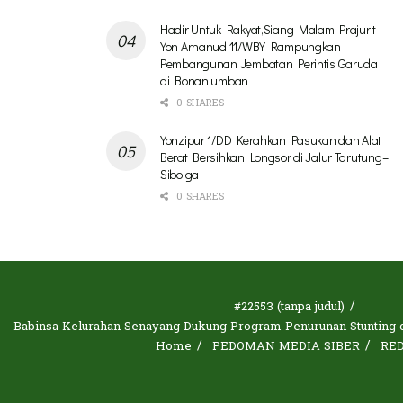
Hadir Untuk Rakyat,Siang Malam Prajurit
Yon Arhanud 11/WBY Rampungkan
Pembangunan Jembatan Perintis Garuda
di Bonanlumban
0 SHARES
Yonzipur 1/DD Kerahkan Pasukan dan Alat
Berat Bersihkan Longsor di Jalur Tarutung–
Sibolga
0 SHARES
#22553 (tanpa judul)
Babinsa Kelurahan Senayang Dukung Program Penurunan Stunting d
Home
PEDOMAN MEDIA SIBER
RE