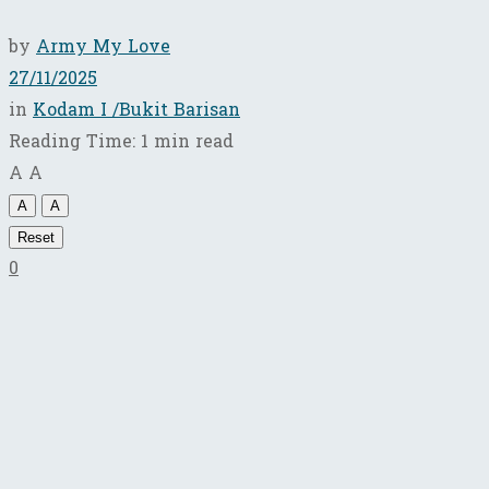
by
Army My Love
27/11/2025
in
Kodam I /Bukit Barisan
Reading Time: 1 min read
A
A
A
A
Reset
0