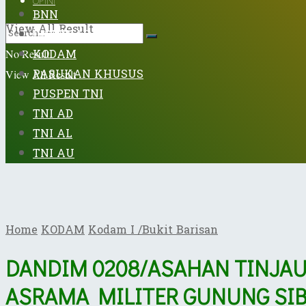
OPINI
BNN
View All Result
DISPENAD
KODAM
No Result
PASUKAN KHUSUS
View All Result
PUSPEN TNI
TNI AD
TNI AL
TNI AU
Home
KODAM
Kodam I /Bukit Barisan
DANDIM 0208/ASAHAN TINJA
ASRAMA MILITER GUNUNG SIB