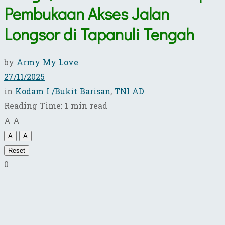
Pembukaan Akses Jalan
Longsor di Tapanuli Tengah
by
Army My Love
27/11/2025
in
Kodam I /Bukit Barisan
,
TNI AD
Reading Time: 1 min read
A
A
A
A
Reset
0