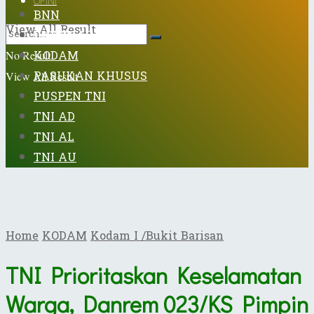
OPINI
BNN
View All Result
DISPENAD
KODAM
No Result
PASUKAN KHUSUS
View All Result
PUSPEN TNI
TNI AD
TNI AL
TNI AU
Home
KODAM
Kodam I /Bukit Barisan
TNI Prioritaskan Keselamatan
Warga, Danrem 023/KS Pimpin