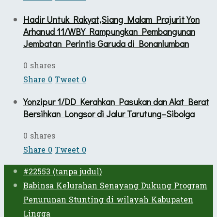
Hadir Untuk Rakyat,Siang Malam Prajurit Yon
Arhanud 11/WBY Rampungkan Pembangunan
Jembatan Perintis Garuda di Bonanlumban
0 shares
Share
0
Tweet
0
Yonzipur 1/DD Kerahkan Pasukan dan Alat Berat
Bersihkan Longsor di Jalur Tarutung–Sibolga
0 shares
Share
0
Tweet
0
#22553 (tanpa judul)
Babinsa Kelurahan Senayang Dukung Program
Penurunan Stunting di wilayah Kabupaten
Lingga