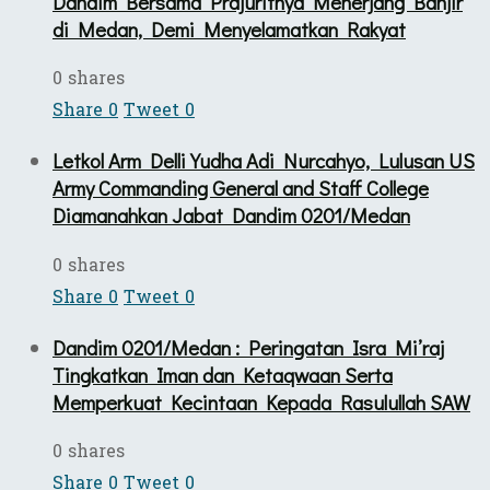
Dandim Bersama Prajuritnya Menerjang Banjir
di Medan, Demi Menyelamatkan Rakyat
0 shares
Share
0
Tweet
0
Letkol Arm Delli Yudha Adi Nurcahyo, Lulusan US
Army Commanding General and Staff College
Diamanahkan Jabat Dandim 0201/Medan
0 shares
Share
0
Tweet
0
Dandim 0201/Medan : Peringatan Isra Mi’raj
Tingkatkan Iman dan Ketaqwaan Serta
Memperkuat Kecintaan Kepada Rasulullah SAW
0 shares
Share
0
Tweet
0