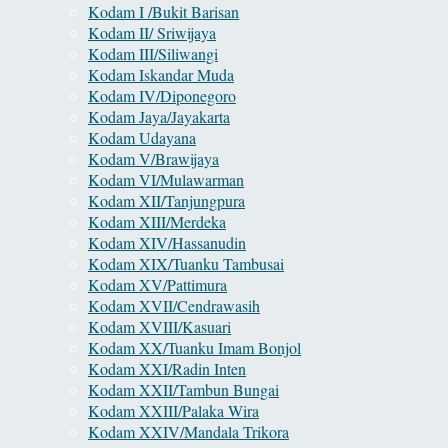
Kodam I /Bukit Barisan
Kodam II/ Sriwijaya
Kodam III/Siliwangi
Kodam Iskandar Muda
Kodam IV/Diponegoro
Kodam Jaya/Jayakarta
Kodam Udayana
Kodam V/Brawijaya
Kodam VI/Mulawarman
Kodam XII/Tanjungpura
Kodam XIII/Merdeka
Kodam XIV/Hassanudin
Kodam XIX/Tuanku Tambusai
Kodam XV/Pattimura
Kodam XVII/Cendrawasih
Kodam XVIII/Kasuari
Kodam XX/Tuanku Imam Bonjol
Kodam XXI/Radin Inten
Kodam XXII/Tambun Bungai
Kodam XXIII/Palaka Wira
Kodam XXIV/Mandala Trikora