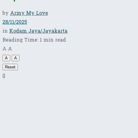
by
Army My Love
28/11/2025
in
Kodam Jaya/Jayakarta
Reading Time: 1 min read
A
A
A
A
Reset
0