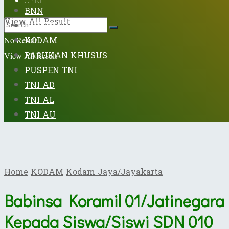
OPINI
BNN
View All Result
DISPENAD
KODAM
No Result
PASUKAN KHUSUS
View All Result
PUSPEN TNI
TNI AD
TNI AL
TNI AU
Home
KODAM
Kodam Jaya/Jayakarta
Babinsa Koramil 01/Jatinegara
Kepada Siswa/Siswi SDN 010