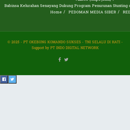
Babinsa Kelurahan Senayang Dukung Program Penurunan Stunting d
Home
PEDOMAN MEDIA SIBER
RE
© 2025 - PT OKEBUNG KOMANDO SUKSES - TNI SELALU DI HATI -
Support by PT INDO DIGITAL NETWORK