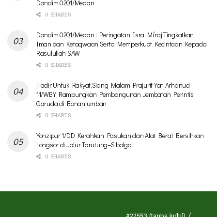
Dandim 0201/Medan
0 SHARES
Dandim 0201/Medan : Peringatan Isra Mi’raj Tingkatkan
Iman dan Ketaqwaan Serta Memperkuat Kecintaan Kepada
Rasulullah SAW
0 SHARES
Hadir Untuk Rakyat,Siang Malam Prajurit Yon Arhanud
11/WBY Rampungkan Pembangunan Jembatan Perintis
Garuda di Bonanlumban
0 SHARES
Yonzipur 1/DD Kerahkan Pasukan dan Alat Berat Bersihkan
Longsor di Jalur Tarutung–Sibolga
0 SHARES
#22553 (tanpa judul)