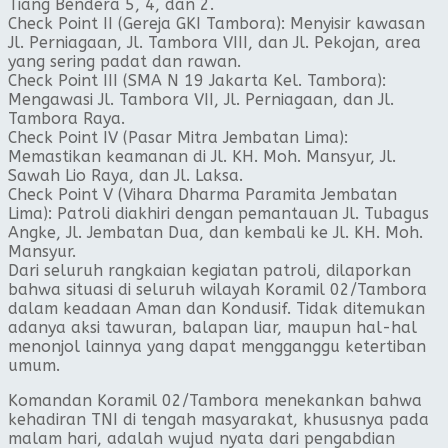
Tiang Bendera 5, 4, dan 2.
​Check Point II (Gereja GKI Tambora): Menyisir kawasan
Jl. Perniagaan, Jl. Tambora VIII, dan Jl. Pekojan, area
yang sering padat dan rawan.
​Check Point III (SMA N 19 Jakarta Kel. Tambora):
Mengawasi Jl. Tambora VII, Jl. Perniagaan, dan Jl.
Tambora Raya.
​Check Point IV (Pasar Mitra Jembatan Lima):
Memastikan keamanan di Jl. KH. Moh. Mansyur, Jl.
Sawah Lio Raya, dan Jl. Laksa.
​Check Point V (Vihara Dharma Paramita Jembatan
Lima): Patroli diakhiri dengan pemantauan Jl. Tubagus
Angke, Jl. Jembatan Dua, dan kembali ke Jl. KH. Moh.
Mansyur.
​Dari seluruh rangkaian kegiatan patroli, dilaporkan
bahwa situasi di seluruh wilayah Koramil 02/Tambora
dalam keadaan Aman dan Kondusif. Tidak ditemukan
adanya aksi tawuran, balapan liar, maupun hal-hal
menonjol lainnya yang dapat mengganggu ketertiban
umum.
​Komandan Koramil 02/Tambora menekankan bahwa
kehadiran TNI di tengah masyarakat, khususnya pada
malam hari, adalah wujud nyata dari pengabdian