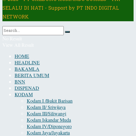
SELALU DI HATI - Support by PT INDO DIGITAL
NETWORK
No Result
View All Result
HOME
HEADLINE
BAKAMLA
BERITA UMUM
BNN
DISPENAD
KODAM
Kodam I /Bukit Barisan
Kodam II/ Sriwijaya
Kodam III/Siliwangi
Kodam Iskandar Muda
Kodam IV/Diponegoro
Kodam Jaya/Jayakarta