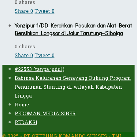
0 shares
Share
0
Tweet
0
Yonzipur 1/DD Kerahkan Pasukan dan Alat Berat
Bersihkan Longsor di Jalur Tarutung–Sibolga
0 shares
Share
0
Tweet
0
#22553 (tanpa judul)
Babinsa Kelurahan Senayang Dukung Program
Penurunan Stunting di wilayah Kabupaten
Lingga
Home
PEDOMAN MEDIA SIBER
REDAKSI
© 2025 - PT OKEBUNG KOMANDO SUKSES - TNI