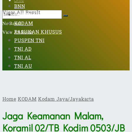
OPINI
BNN
View All Result
DISPENAD
KODAM
No Result
PASUKAN KHUSUS
View All Result
PUSPEN TNI
TNI AD
TNI AL
TNI AU
Home
KODAM
Kodam Jaya/Jayakarta
​Jaga Keamanan Malam,
Koramil 02/TB Kodim 0503/JB