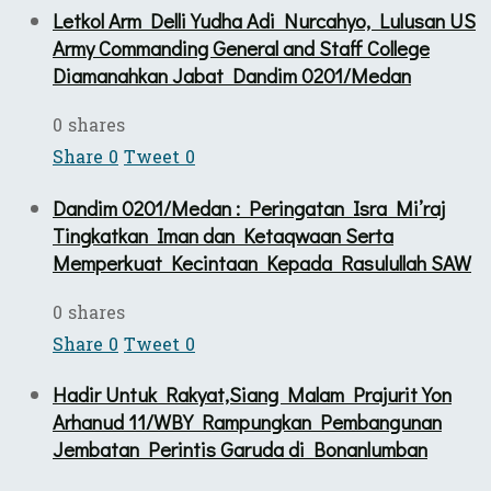
Letkol Arm Delli Yudha Adi Nurcahyo, Lulusan US
Army Commanding General and Staff College
Diamanahkan Jabat Dandim 0201/Medan
0 shares
Share
0
Tweet
0
Dandim 0201/Medan : Peringatan Isra Mi’raj
Tingkatkan Iman dan Ketaqwaan Serta
Memperkuat Kecintaan Kepada Rasulullah SAW
0 shares
Share
0
Tweet
0
Hadir Untuk Rakyat,Siang Malam Prajurit Yon
Arhanud 11/WBY Rampungkan Pembangunan
Jembatan Perintis Garuda di Bonanlumban