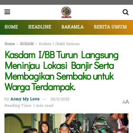
HOME
HEADLINE
BAKAMLA
BERITA UMUM
Home
KODAM
Kodam I /Bukit Barisan
Kasdam I/BB Turun Langsung
Meninjau Lokasi Banjir Serta
Membagikan Sembako untuk
Warga Terdampak.
by
Army My Love
28/11/2025
A
A
Reading Time: 1 min read