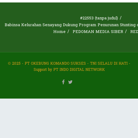
#22553 (tanpa judul)
Babinsa Kelurahan Senayang Dukung Program Penurunan Stunting d
Home
PEDOMAN MEDIA SIBER
RE
© 2025 - PT OKEBUNG KOMANDO SUKSES - TNI SELALU DI HATI -
Support by PT INDO DIGITAL NETWORK