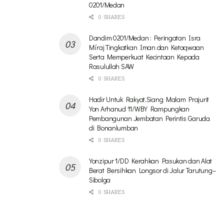
0201/Medan
0 SHARES
Dandim 0201/Medan : Peringatan Isra
Mi’raj Tingkatkan Iman dan Ketaqwaan
Serta Memperkuat Kecintaan Kepada
Rasulullah SAW
0 SHARES
Hadir Untuk Rakyat,Siang Malam Prajurit
Yon Arhanud 11/WBY Rampungkan
Pembangunan Jembatan Perintis Garuda
di Bonanlumban
0 SHARES
Yonzipur 1/DD Kerahkan Pasukan dan Alat
Berat Bersihkan Longsor di Jalur Tarutung–
Sibolga
0 SHARES