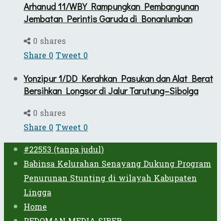
Arhanud 11/WBY Rampungkan Pembangunan
Jembatan Perintis Garuda di Bonanlumban
0 shares
Share
0
Tweet
0
Yonzipur 1/DD Kerahkan Pasukan dan Alat Berat
Bersihkan Longsor di Jalur Tarutung–Sibolga
0 shares
Share
0
Tweet
0
#22553 (tanpa judul)
Babinsa Kelurahan Senayang Dukung Program
Penurunan Stunting di wilayah Kabupaten
Lingga
Home