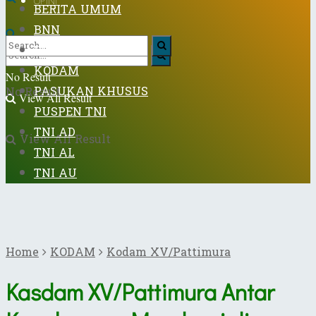
OPINI
BERITA UMUM
BNN
DISPENAD
KODAM
No Result
PASUKAN KHUSUS
No Result
View All Result
PUSPEN TNI
TNI AD
View All Result
TNI AL
TNI AU
Home
KODAM
Kodam XV/Pattimura
Kasdam XV/Pattimura Antar