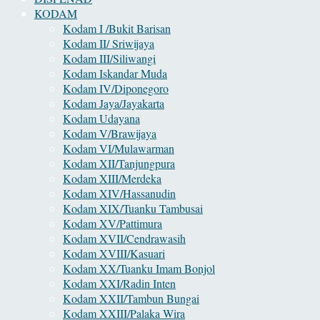
KODAM
Kodam I /Bukit Barisan
Kodam II/ Sriwijaya
Kodam III/Siliwangi
Kodam Iskandar Muda
Kodam IV/Diponegoro
Kodam Jaya/Jayakarta
Kodam Udayana
Kodam V/Brawijaya
Kodam VI/Mulawarman
Kodam XII/Tanjungpura
Kodam XIII/Merdeka
Kodam XIV/Hassanudin
Kodam XIX/Tuanku Tambusai
Kodam XV/Pattimura
Kodam XVII/Cendrawasih
Kodam XVIII/Kasuari
Kodam XX/Tuanku Imam Bonjol
Kodam XXI/Radin Inten
Kodam XXII/Tambun Bungai
Kodam XXIII/Palaka Wira