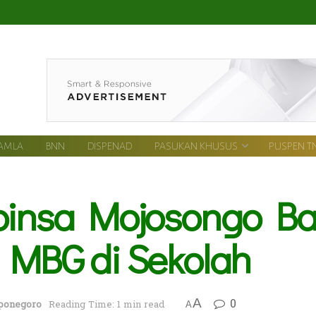
AMLA
BNN
DISPENAD
PASUKAN KHUSUS
PUSPEN TN
abinsa Mojosongo Ba
n MBG di Sekolah
0
A
ponegoro
Reading Time: 1 min read
A