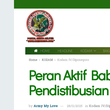
HOME
HEADLINE
KODAM
BAK
Home
KODAM
Kodam IV/Diponegoro
Peran Aktif B
Pendistibusia
by
Army My Love
28/11/2025
in
Kodam IV/Di