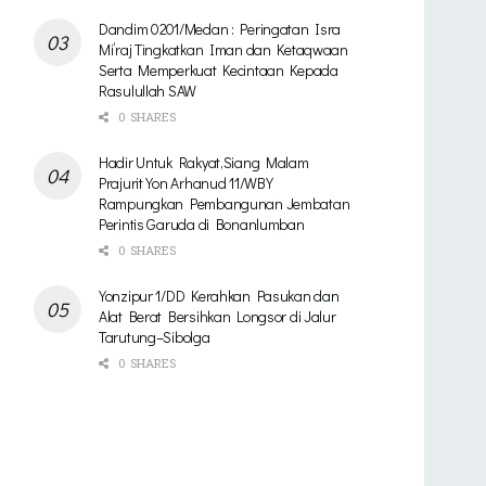
Dandim 0201/Medan : Peringatan Isra
Mi’raj Tingkatkan Iman dan Ketaqwaan
Serta Memperkuat Kecintaan Kepada
Rasulullah SAW
0 SHARES
Hadir Untuk Rakyat,Siang Malam
Prajurit Yon Arhanud 11/WBY
Rampungkan Pembangunan Jembatan
Perintis Garuda di Bonanlumban
0 SHARES
Yonzipur 1/DD Kerahkan Pasukan dan
Alat Berat Bersihkan Longsor di Jalur
Tarutung–Sibolga
0 SHARES