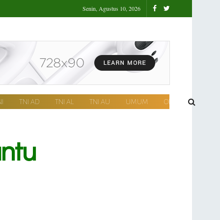
Senin, Agustus 10, 2026
I
TNI AD
TNI AL
TNI AU
UMUM
OPINI
ntu