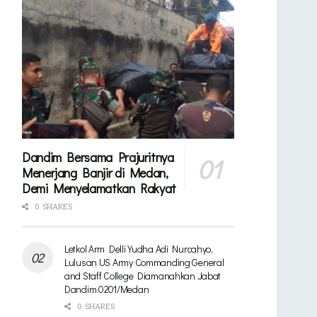
Dandim Bersama Prajuritnya
Menerjang Banjir di Medan,
Demi Menyelamatkan Rakyat
0 SHARES
Letkol Arm Delli Yudha Adi Nurcahyo,
Lulusan US Army Commanding General
and Staff College Diamanahkan Jabat
Dandim 0201/Medan
0 SHARES