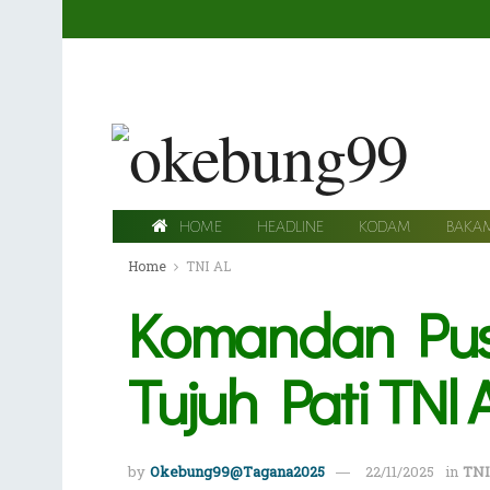
HOME
HEADLINE
KODAM
BAKA
Home
TNI AL
Komandan Pusp
Tujuh Pati TNl
by
Okebung99@Tagana2025
22/11/2025
in
TNI