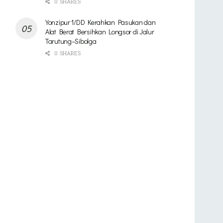
0 SHARES
Yonzipur 1/DD Kerahkan Pasukan dan
Alat Berat Bersihkan Longsor di Jalur
Tarutung–Sibolga
0 SHARES