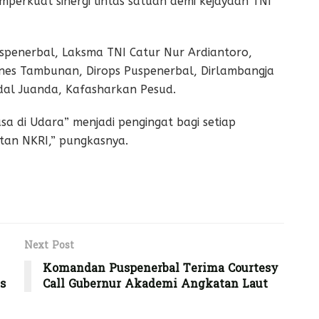
mperkuat sinergi lintas satuan demi kejayaan TNI
spenerbal, Laksma TNI Catur Nur Ardiantoro,
nes Tambunan, Dirops Puspenerbal, Dirlambangja
dal Juanda, Kafasharkan Pesud.
a di Udara” menjadi pengingat bagi setiap
tan NKRI,” pungkasnya.
Next Post
Komandan Puspenerbal Terima Courtesy
s
Call Gubernur Akademi Angkatan Laut