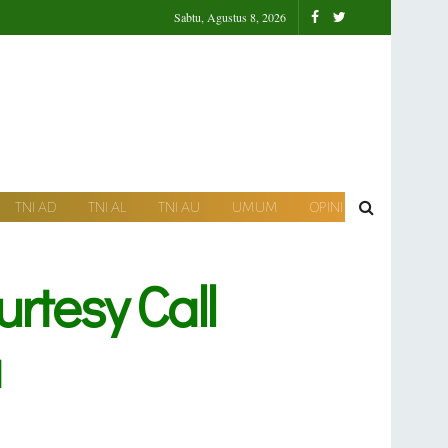
Sabtu, Agustus 8, 2026
TNI AD
TNI AL
TNI AU
UMUM
OPINI
tesy Call
a