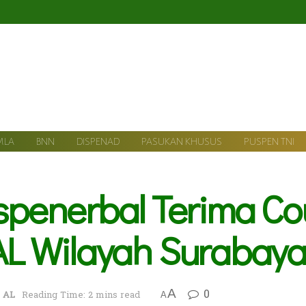
MLA
BNN
DISPENAD
PASUKAN KHUSUS
PUSPEN TNI
enerbal Terima Cour
 AL Wilayah Surabay
0
A
 AL
Reading Time: 2 mins read
A