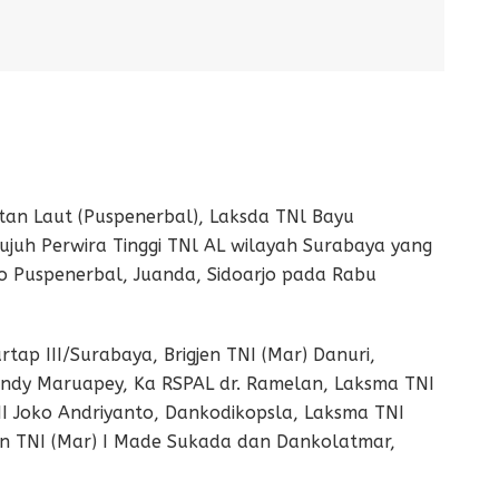
n Laut (Puspenerbal), Laksda TNl Bayu
Tujuh Perwira Tinggi TNl AL wilayah Surabaya yang
o Puspenerbal, Juanda, Sidoarjo pada Rabu
rtap III/Surabaya, Brigjen TNI (Mar) Danuri,
ffendy Maruapey, Ka RSPAL dr. Ramelan, Laksma TNI
I Joko Andriyanto, Dankodikopsla, Laksma TNI
en TNI (Mar) I Made Sukada dan Dankolatmar,