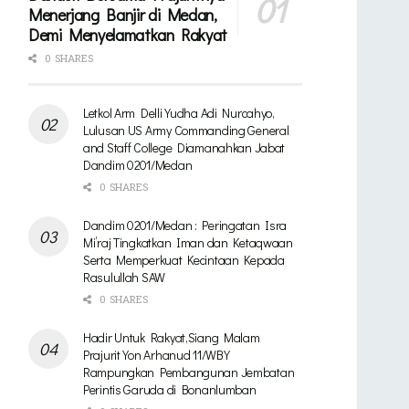
Menerjang Banjir di Medan,
Demi Menyelamatkan Rakyat
0 SHARES
Letkol Arm Delli Yudha Adi Nurcahyo,
Lulusan US Army Commanding General
and Staff College Diamanahkan Jabat
Dandim 0201/Medan
0 SHARES
Dandim 0201/Medan : Peringatan Isra
Mi’raj Tingkatkan Iman dan Ketaqwaan
Serta Memperkuat Kecintaan Kepada
Rasulullah SAW
0 SHARES
Hadir Untuk Rakyat,Siang Malam
Prajurit Yon Arhanud 11/WBY
Rampungkan Pembangunan Jembatan
Perintis Garuda di Bonanlumban