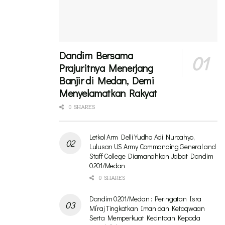
Dandim Bersama
Prajuritnya Menerjang
Banjir di Medan, Demi
Menyelamatkan Rakyat
0 SHARES
Letkol Arm Delli Yudha Adi Nurcahyo,
Lulusan US Army Commanding General and
Staff College Diamanahkan Jabat Dandim
0201/Medan
0 SHARES
Dandim 0201/Medan : Peringatan Isra
Mi’raj Tingkatkan Iman dan Ketaqwaan
Serta Memperkuat Kecintaan Kepada