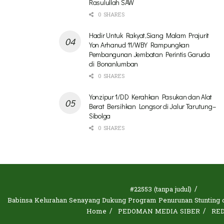
Rasulullah SAW
0 SHARES
Hadir Untuk Rakyat,Siang Malam Prajurit
Yon Arhanud 11/WBY Rampungkan
Pembangunan Jembatan Perintis Garuda
di Bonanlumban
0 SHARES
Yonzipur 1/DD Kerahkan Pasukan dan Alat
Berat Bersihkan Longsor di Jalur Tarutung–
Sibolga
0 SHARES
#22553 (tanpa judul)
Babinsa Kelurahan Senayang Dukung Program Penurunan Stunting d
Home
PEDOMAN MEDIA SIBER
RE