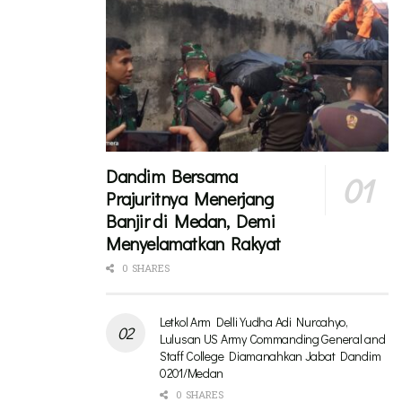
Dandim Bersama
Prajuritnya Menerjang
Banjir di Medan, Demi
Menyelamatkan Rakyat
0 SHARES
Letkol Arm Delli Yudha Adi Nurcahyo,
Lulusan US Army Commanding General and
Staff College Diamanahkan Jabat Dandim
0201/Medan
0 SHARES