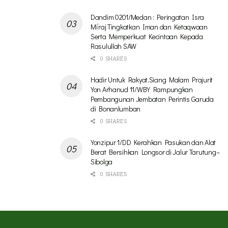
Dandim 0201/Medan : Peringatan Isra
Mi’raj Tingkatkan Iman dan Ketaqwaan
Serta Memperkuat Kecintaan Kepada
Rasulullah SAW
0 SHARES
Hadir Untuk Rakyat,Siang Malam Prajurit
Yon Arhanud 11/WBY Rampungkan
Pembangunan Jembatan Perintis Garuda
di Bonanlumban
0 SHARES
Yonzipur 1/DD Kerahkan Pasukan dan Alat
Berat Bersihkan Longsor di Jalur Tarutung–
Sibolga
0 SHARES