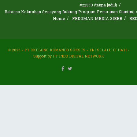
#22553 (tanpa judul)
Babinsa Kelurahan Senayang Dukung Program Penurunan Stunting d
Home
PEDOMAN MEDIA SIBER
RE
© 2025 - PT OKEBUNG KOMANDO SUKSES - TNI SELALU DI HATI -
Support by PT INDO DIGITAL NETWORK