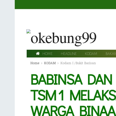
HOME
HEADLINE
KODAM
BAKA
Home
KODAM
Kodam I /Bukit Barisan
BABINSA DAN
TSM 1 MELAK
WARGA BINA