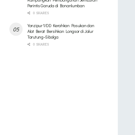
Perintis Garuda di Bonanlumban
0 SHARES
Yonzipur 1/DD Kerahkan Pasukan dan
Alat Berat Bersihkan Longsor di Jalur
Tarutung–Sibolga
0 SHARES