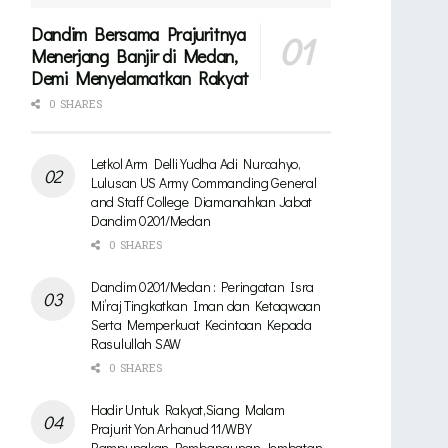
Dandim Bersama Prajuritnya
Menerjang Banjir di Medan,
Demi Menyelamatkan Rakyat
0 SHARES
Letkol Arm Delli Yudha Adi Nurcahyo,
Lulusan US Army Commanding General
and Staff College Diamanahkan Jabat
Dandim 0201/Medan
0 SHARES
Dandim 0201/Medan : Peringatan Isra
Mi’raj Tingkatkan Iman dan Ketaqwaan
Serta Memperkuat Kecintaan Kepada
Rasulullah SAW
0 SHARES
Hadir Untuk Rakyat,Siang Malam
Prajurit Yon Arhanud 11/WBY
Rampungkan Pembangunan Jembatan