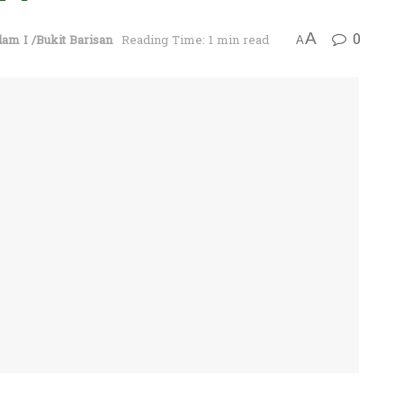
0
A
am I /Bukit Barisan
Reading Time: 1 min read
A