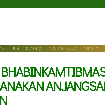
MLA
BNN
DISPENAD
PASUKAN KHUSUS
PUSPEN TNI
 BHABINKAMTIBMA
SANAKAN ANJANGS
AN