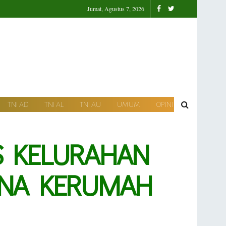
Jumat, Agustus 7, 2026
TNI AD
TNI AL
TNI AU
UMUM
OPINI
S KELURAHAN
ANA KERUMAH