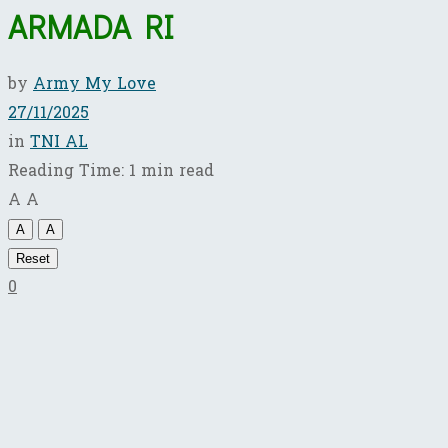
ARMADA RI
by
Army My Love
27/11/2025
in
TNI AL
Reading Time: 1 min read
A
A
A
A
Reset
0