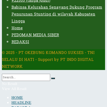
#22553 (tanpa judul)
Babinsa Kelurahan Senayang Dukung Program
Penurunan Stunting di wilayah Kabupaten
Lingga
Home
PEDOMAN MEDIA SIBER
REDAKSI
© 2025 - PT OKEBUNG KOMANDO SUKSES - TNI
SELALU DI HATI - Support by PT INDO DIGITAL
NETWORK
No Result
View All Result
HOME
HEADLINE