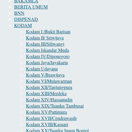
BAKAMLA
BERITA UMUM
BNN
DISPENAD
KODAM
Kodam I /Bukit Barisan
Kodam II/ Sriwijaya
Kodam III/Siliwangi
Kodam Iskandar Muda
Kodam IV/Diponegoro
Kodam Jaya/Jayakarta
Kodam Udayana
Kodam V/Brawijaya
Kodam VI/Mulawarman
Kodam XII/Tanjungpura
Kodam XIII/Merdeka
Kodam XIV/Hassanudin
Kodam XIX/Tuanku Tambusai
Kodam XV/Pattimura
Kodam XVII/Cendrawasih
Kodam XVIII/Kasuari
Kodam XX/Tuanku Imam Bonjol