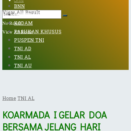
OPINI
BNN
View All Result
DISPENAD
KODAM
No Result
PASUKAN KHUSUS
View All Result
PUSPEN TNI
TNI AD
TNI AL
TNI AU
Home
TNI AL
KOARMADA I GELAR DOA
BERSAMA JELANG HARI