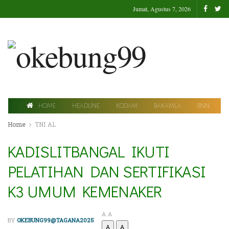
Jumat, Agustus 7, 2026
HOME
HEADLINE
KODAM
BAKAMLA
BNN
Home
TNI AL
KADISLITBANGAL IKUTI
PELATIHAN DAN SERTIFIKASI
K3 UMUM KEMENAKER
A
A
BY
OKEBUNG99@TAGANA2025
A
A