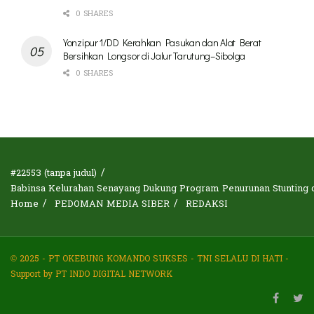
0 SHARES
Yonzipur 1/DD Kerahkan Pasukan dan Alat Berat
Bersihkan Longsor di Jalur Tarutung–Sibolga
0 SHARES
#22553 (tanpa judul)
Babinsa Kelurahan Senayang Dukung Program Penurunan Stunting d
Home
PEDOMAN MEDIA SIBER
REDAKSI
© 2025 - PT OKEBUNG KOMANDO SUKSES - TNI SELALU DI HATI -
Support by PT INDO DIGITAL NETWORK