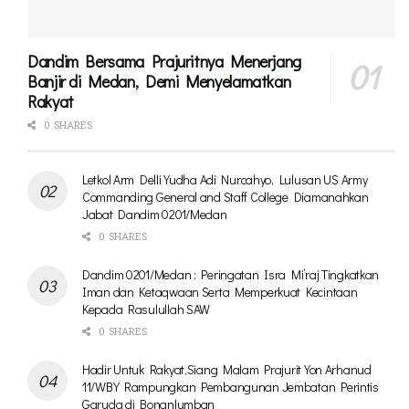
Dandim Bersama Prajuritnya Menerjang
Banjir di Medan, Demi Menyelamatkan
Rakyat
0 SHARES
Letkol Arm Delli Yudha Adi Nurcahyo, Lulusan US Army
Commanding General and Staff College Diamanahkan
Jabat Dandim 0201/Medan
0 SHARES
Dandim 0201/Medan : Peringatan Isra Mi’raj Tingkatkan
Iman dan Ketaqwaan Serta Memperkuat Kecintaan
Kepada Rasulullah SAW
0 SHARES
Hadir Untuk Rakyat,Siang Malam Prajurit Yon Arhanud
11/WBY Rampungkan Pembangunan Jembatan Perintis
Garuda di Bonanlumban