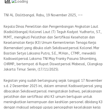
TNI AL. Dislitbangal. Rabu, 19 November 2025, ——
Kepala Dinas Penelitian dan Pengembangan Angkatan Laut
(Kadislitbangal) Kolonel Laut (T) Teguh Kadyat Yudharto, S.T.,
M.MT., mengikuti Pelatihan dan Sertifikasi Kesehatan dan
Keselamatan Kerja (K3) Umum Kementrerian Tenaga Kerja
(Kemenaker) yang dibuka oleh Sekdiswatpersal Kolonel Mar
Bastian Setya Laksana Putra, S.E., M.Han., CTMP., mewakili
Kadiswatpersal Laksma TNI May Franky Pasuna Sihombing,
CHRMP., bertempat di Rupat Diswatpersal Mabesal, Cilangkap
Jakarta Timur. Senin, (17/11/2025).
Kegiatan yang sudah berlangsung sejak tanggal 17 November
s.d. 2 Desember 2025 ini, dalam amanat Kadiswatpersal yang
dibacakan Sekdiswatpersal mengatakan bahwa, pelaksanaan
pelatihan dan sertifikasi ahli K3 umum bertujuan untuk
meningkatkan kemampuan dan keahlian personel dibidang K3
dengan maksud sebagai upaya pencegahan kecelakaan kerja